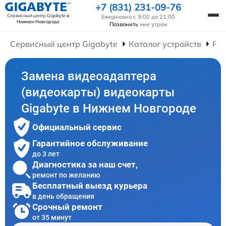
+7 (831) 231-09-76
Сервисный центр Gigabyte
в
Ежедневно с 9:00 до 21:00
Нижнем Новгороде
Позвонить
мне утром
Сервисный центр Gigabyte
Каталог устройств
Ре
Замена видеоадаптера
(видеокарты) видеокарты
Gigabyte в Нижнем Новгороде
Официальный сервис
Гарантийное обслуживание
до 3 лет
Диагностика за наш счет,
ремонт по желанию
Бесплатный выезд курьера
в день обращения
Срочный ремонт
от 35 минут