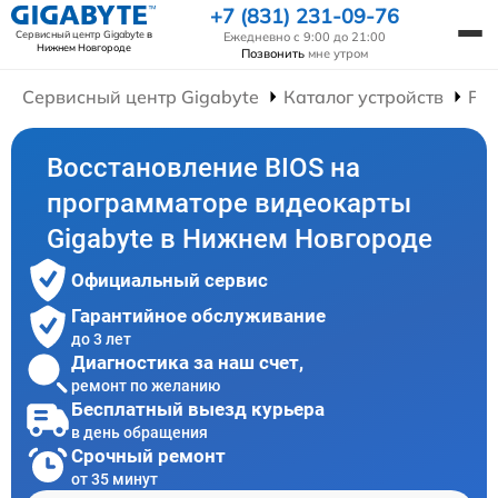
+7 (831) 231-09-76
Сервисный центр Gigabyte
в
Ежедневно с 9:00 до 21:00
Нижнем Новгороде
Позвонить
мне утром
Сервисный центр Gigabyte
Каталог устройств
Ре
Восстановление BIOS на
программаторе видеокарты
Gigabyte в Нижнем Новгороде
Официальный сервис
Гарантийное обслуживание
до 3 лет
Диагностика за наш счет,
ремонт по желанию
Бесплатный выезд курьера
в день обращения
Срочный ремонт
от 35 минут