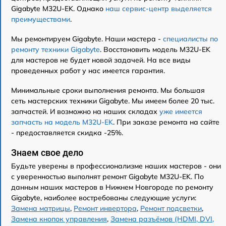
Gigabyte M32U-EK. Однако
наш сервис-центр выделяется
преимуществами
.
Мы ремонтируем Gigabyte. Наши мастера -
специалисты по
ремонту техники Gigabyte
. Восстановить модель M32U-EK
для мастеров не будет новой задачей. На все виды
проведенных работ у нас имеется гарантия.
Минимальные сроки выполнения ремонта. Мы большая
сеть мастерских техники Gigabyte. Мы имеем более 20 тыс.
запчастей. И возможно на наших складах
уже имеется
запчасть на модель M32U-EK
. При заказе ремонта на сайте
- предоставляется скидка -25%.
Знаем свое дело
Будьте уверены в профессионализме наших мастеров - они
с уверенностью выполнят ремонт Gigabyte M32U-EK. По
данным наших мастеров в Нижнем Новгороде по ремонту
Gigabyte, наиболее востребованы следующие услуги:
Замена матрицы
,
Ремонт инвертора
,
Ремонт подсветки
,
Замена кнопок управления
,
Замена разъёмов (HDMI, DVI,