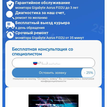
Гарантийное обслуживание
монитора Gigabyte Aorus FI32U до 3 лет
Диагностика за наш счет,
ремонт по желанию
Бесплатный выезд курьера
в день обращения
Срочный ремонт
монитора Gigabyte Aorus FI32U от 35 минут
Бесплатная консультация со
специалистом
Оставить заявку
Нажимая на кнопку "Оставить заявку" Вы соглашаетесь c
политикой
конфиденциальности