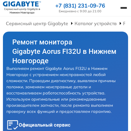
+7 (831) 231-09-76
Сервисный центр Gigabyte
в
Ежедневно с 9:00 до 21:00
Нижнем Новгороде
Сервисный центр Gigabyte
Каталог устройств
Ре
Ремонт монитора
Gigabyte Aorus FI32U в Нижнем
Новгороде
Выполняем ремонт Gigabyte Aorus FI32U в Нижнем
Новгороде с устранением неисправностей любой
сложности. Проводим диагностику, выявляем причины
поломки, заменяем неисправные детали и
восстанавливаем работоспособность устройства.
Используем оригинальные или рекомендованные
производителем запчасти, после ремонта выполняем
проверку всех функций и предоставляем гарантию.
Официальный сервис