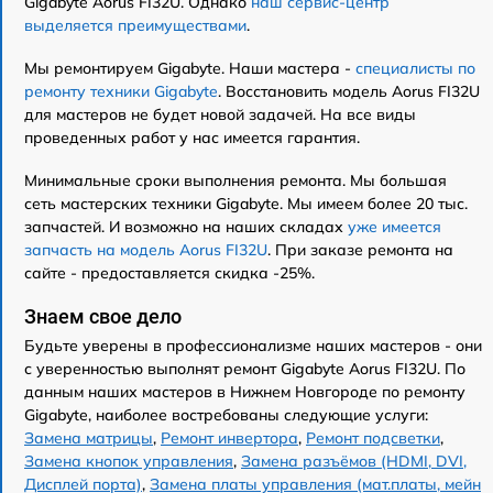
Gigabyte Aorus FI32U. Однако
наш сервис-центр
выделяется преимуществами
.
Мы ремонтируем Gigabyte. Наши мастера -
специалисты по
ремонту техники Gigabyte
. Восстановить модель Aorus FI32U
для мастеров не будет новой задачей. На все виды
проведенных работ у нас имеется гарантия.
Минимальные сроки выполнения ремонта. Мы большая
сеть мастерских техники Gigabyte. Мы имеем более 20 тыс.
запчастей. И возможно на наших складах
уже имеется
запчасть на модель Aorus FI32U
. При заказе ремонта на
сайте - предоставляется скидка -25%.
Знаем свое дело
Будьте уверены в профессионализме наших мастеров - они
с уверенностью выполнят ремонт Gigabyte Aorus FI32U. По
данным наших мастеров в Нижнем Новгороде по ремонту
Gigabyte, наиболее востребованы следующие услуги:
Замена матрицы
,
Ремонт инвертора
,
Ремонт подсветки
,
Замена кнопок управления
,
Замена разъёмов (HDMI, DVI,
Дисплей порта)
,
Замена платы управления (мат.платы, мейн