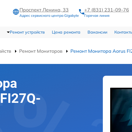
Проспект Ленина, 33
+7 (831) 231-09-76
Адрес сервисного центра Gigabyte
Горячая линия
Ремонт устройств
Цена ремонта
Вакансии
Контакт
ойств
Ремонт Мониторов
Ремонт Монитора Aorus F
ора
 FI27Q-