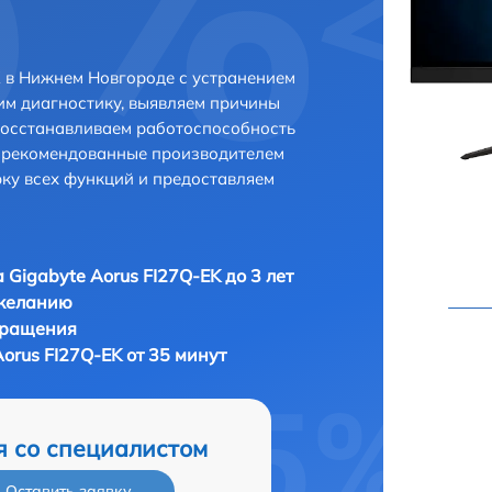
K в Нижнем Новгороде с устранением
м диагностику, выявляем причины
восстанавливаем работоспособность
и рекомендованные производителем
рку всех функций и предоставляем
 Gigabyte Aorus FI27Q-EK до 3 лет
 желанию
бращения
orus FI27Q-EK от 35 минут
я со специалистом
Оставить заявку