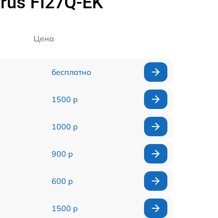
rus FI27Q-EK
Цена
бесплатно
1500 р
1000 р
900 р
600 р
1500 р