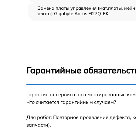
Замена платы управления (мат.платы, мейн
платы) Gigabyte Aorus FI27Q-EK
Ремонт цепи питания Gigabyte Aorus FI27Q-
EK
Прошивка блока управления Gigabyte Aoru
FI27Q-EK
Замена лампы подсветки Gigabyte Aorus
FI27Q-EK
Гарантийные обязательст
Ремонт блока управления Gigabyte Aorus
FI27Q-EK
Замена блока питания Gigabyte Aorus FI27
Гарантия от сервиса: на смонтированные ко
EK
Что считается гарантийным случаем?
Замена электронных компонентов Gigabyte
Aorus FI27Q-EK
Для работ: Повторное проявление дефекта, 
запчасти).