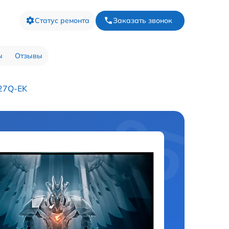
Статус ремонта
Заказать звонок
ы
Отзывы
I27Q-EK