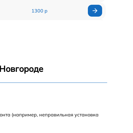
1300 р
1800 р
700 р
1400 р
 Новгороде
700 р
1500 р
1900 р
монта (например, неправильная установка